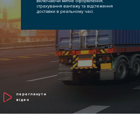
КОНТАКТИ
включаючи митне оформлення,
страхування вантажу та відстеження
доставки в реальному часі.
ВАКАНСІЇ
АКЦІЇ
БЛОГ
переглянути
відео
ПОСЛУГИ
Транспортні послуги