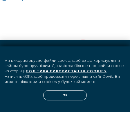
Ми використовуємо файли cookie, щоб ваше користування
Якщо у Вас залишились
сайтом було зручнішим. Дізнайтеся більше про файли cookie
на сторінці
.
ПОЛІТИКА ВИКОРИСТАННЯ COOKIES
запитання
Натисніть «OK», щоб продовжити переглядати сайт Devik. Ви
можете відключити cookies у будь-який момент.
Напишіть нам і ми зв'яжемось
OK
з Вами найближчим часом
ЗВ‘ЯЗАТИСЯ З НАМИ