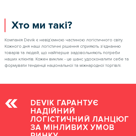
Митно-брокерські послуги
Хто ми такі?
Складська логістика
Ім'я *
Компанія Devik є невід’ємною частиною логістичного світу.
ПОДАТИ РЕЗЮМЕ
Кожного дня наші логістичні рішення сприяють з’єднанню
товарів та людей, що найперше задовольняють потреби
Оберіть послугу
Оберіть послугу
наших клієнтів. Кожен виклик - це шанс удосконалити себе та
За типом транспорту
Ім'я *
Номер телефону *
Номер телефону *
формувати тенденції національної та міжнародної торгівлі.
Оберіть послугу
Оберіть послугу
ПЕРЕДЗВОНИТИ
Номер телефону *
Посилання на резюме
Ім'я *
Ім'я *
АБО
DEVIK ГАРАНТУЄ
Email
Написати коментар
0 800 200 866
НАДІЙНИЙ
Номер телефону *
Номер телефону *
0 67 670 59 52
ЛОГІСТИЧНИЙ ЛАНЦЮГ
Написати коментар
ЗА МІНЛИВИХ УМОВ
ЗАМОВИТИ
НАДАТИ ВІЛЬНИЙ
Email
Email
ПЕРЕВЕЗЕННЯ
ТРАНСПОРТ
РИНКУ