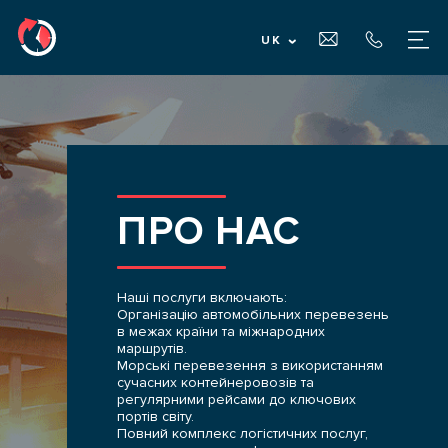
UK
ГОЛОВНА
ПРО НАС
ПРО НАС
ПОСЛУГИ
Наші послуги включають:
ДЛЯ ВЛАСНИКІВ ВАНТАЖУ
Організацію автомобільних перевезень
в межах країни та міжнародних
маршрутів.
Морські перевезення з використанням
ДЛЯ ПЕРЕВІЗНИКІВ
сучасних контейнеровозів та
регулярними рейсами до ключових
портів світу.
Повний комплекс логістичних послуг,