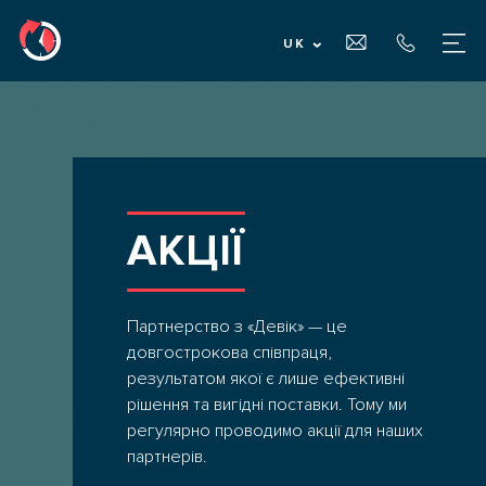
UK
ГОЛОВНА
ПРО НАС
АКЦІЇ
ПОСЛУГИ
Партнерство з «Девік» — це
ДЛЯ ВЛАСНИКІВ ВАНТАЖУ
довгострокова співпраця,
результатом якої є лише ефективні
рішення та вигідні поставки. Тому ми
ДЛЯ ПЕРЕВІЗНИКІВ
регулярно проводимо акції для наших
партнерів.